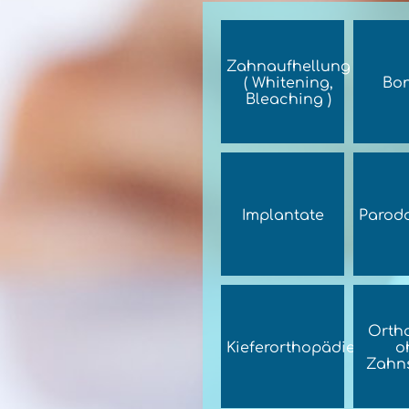
Zahnaufhellung
( Whitening,
Bo
Bleaching )
Implantate
Parodo
Orth
Kieferorthopädie
o
Zahn