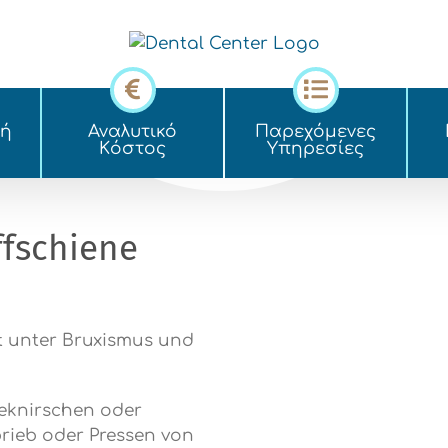
κή
Αναλυτικό
Παρεχόμενες
Kόστος
Yπηρεσίες
ffschiene
et unter Bruxismus und
eknirschen oder
brieb oder Pressen von