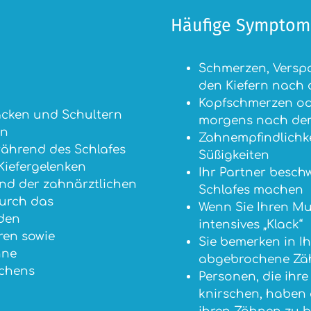
Häufige Symptom
Schmerzen, Verspa
den Kiefern nac
Kopfschmerzen od
cken und Schultern
morgens nach de
en
Zahnempfindlichkei
ährend des Schlafes
Süßigkeiten
Kiefergelenken
Ihr Partner besch
nd der zahnärztlichen
Schlafes machen
durch das
Wenn Sie Ihren Mu
den
intensives „Klack“
ren sowie
Sie bemerken in I
hne
abgebrochene Zäh
rchens
Personen, die ihr
knirschen, haben e