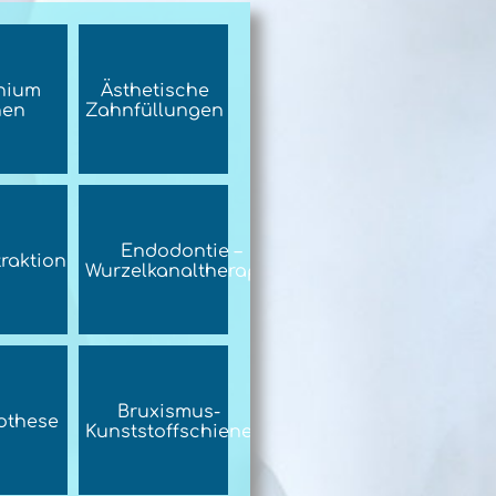
nium
Ästhetische
nen
Zahnfüllungen
Endodontie –
raktion
Wurzelkanaltherapie
Bruxismus-
othese
Kunststoffschiene