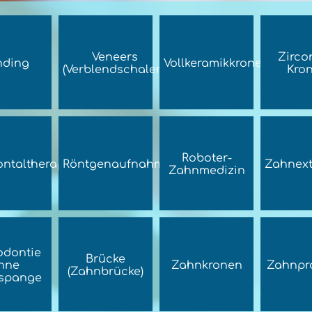
Veneers
Zirco
nding
Vollkeramikkronen
(Verblendschalen)
Kro
Roboter-
ntaltherapie
Röntgenaufnahmen
Zahnext
Zahnmedizin
odontie
Brücke
hne
Zahnkronen
Zahnpr
(Zahnbrücke)
spange