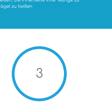
eißen, die Innenseite ihrer Wange zu
Nägel zu beißen
3