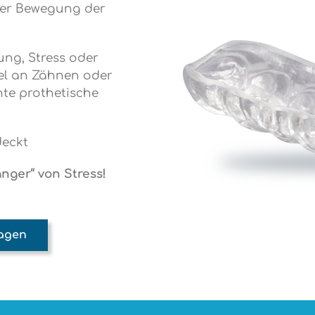
cher Bewegung der
ung, Stress oder
el an Zähnen oder
chte prothetische
deckt
nger“ von Stress!
ragen