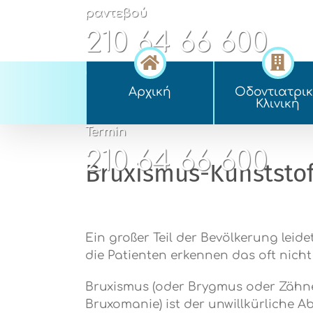
Skip
ραντεβού
to
210 64 66 600
content
appointment
Αρχική
Οδοντιατρι
210 64 66 600
Kλινική
Termin
210 64 66 600
Bruxismus-Kunststo
Ein großer Teil der Bevölkerung leid
die Patienten erkennen das oft nicht
Bruxismus (oder Brygmus oder Zähn
Bruxomanie) ist der unwillkürliche A