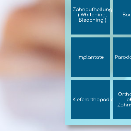
Zahnaufhellung
( Whitening,
Bo
Bleaching )
Implantate
Parodo
Orth
Kieferorthopädie
o
Zahn