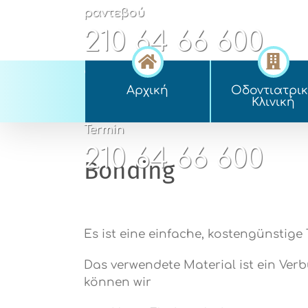
Skip
ραντεβού
to
210 64 66 600
content
appointment
Αρχική
Οδοντιατρι
210 64 66 600
Kλινική
Termin
210 64 66 600
Bonding
Es ist eine einfache, kostengünstige
Das verwendete Material ist ein Ver
können wir