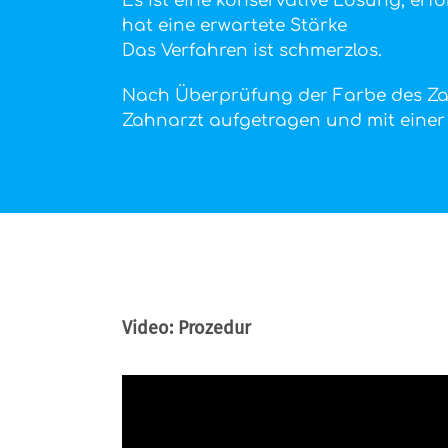
Es ist eine konservative Lösung, erf
hat eine erwartete Stärke
Das Verfahren ist schmerzlos.
Nach Überprüfung der Farbe des Zah
Zahnarzt aufgetragen und mit einer 
Video: Prozedur