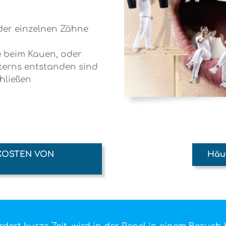
der einzelnen Zähne
 beim Kauen, oder
terns entstanden sind
hließen
 KOSTEN VON
Häuf