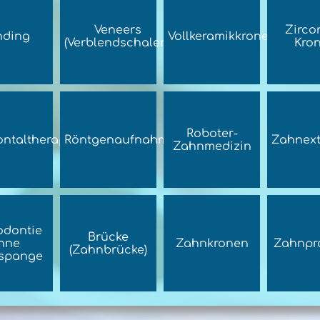
Veneers
Zirco
nding
Vollkeramikkronen
(Verblendschalen)
Kro
Roboter-
ntaltherapie
Röntgenaufnahmen
Zahnext
Zahnmedizin
odontie
Brücke
hne
Zahnkronen
Zahnpr
(Zahnbrücke)
spange