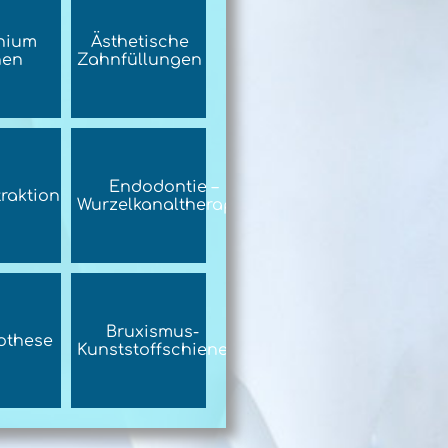
nium
Ästhetische
nen
Zahnfüllungen
Endodontie –
raktion
Wurzelkanaltherapie
Bruxismus-
othese
Kunststoffschiene