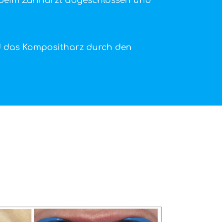
ch beim Zahnarzt abgeschlossen und
d das Kompositharz durch den