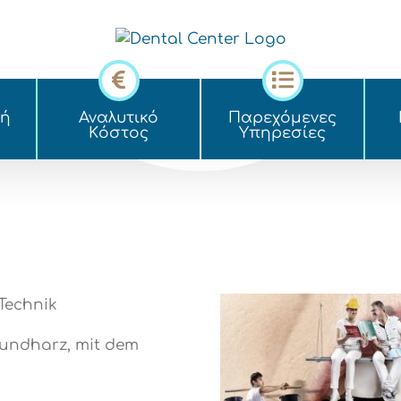
κή
Αναλυτικό
Παρεχόμενες
Kόστος
Yπηρεσίες
 Technik
bundharz, mit dem