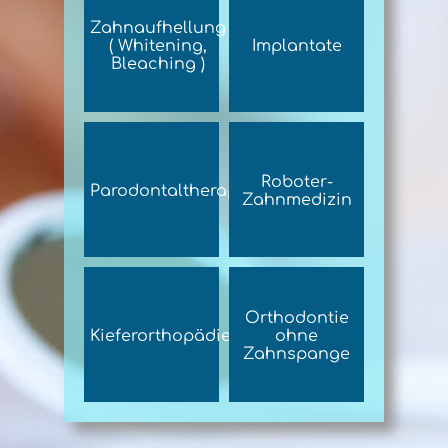
Zahnaufhellung
( Whitening,
Implantate
Bleaching )
Roboter-
Parodontaltherapie
Zahnmedizin
Orthodontie
Kieferorthopädie
ohne
Zahnspange