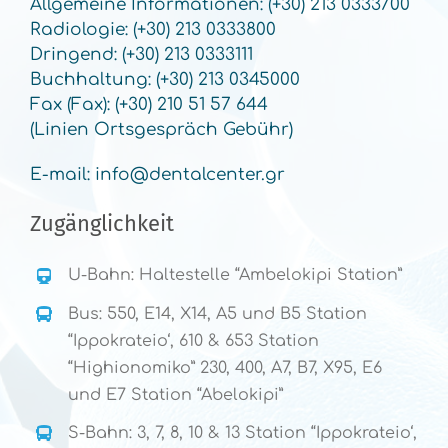
Allgemeine Informationen: (+30) 213 0333700
Radiologie: (+30) 213 0333800
Dringend: (+30) 213 0333111
Buchhaltung: (+30) 213 0345000
Fax (Fax): (+30) 210 51 57 644
(Linien Ortsgespräch Gebühr)
E-mail:
info@dentalcenter.gr
Zugänglichkeit
U-Bahn: Haltestelle “Ambelokipi Station”
Bus: 550, E14, X14, A5 und B5 Station
“Ippokrateio‘, 610 & 653 Station
“Highionomiko” 230, 400, A7, B7, X95, E6
und E7 Station “Abelokipi”
S-Bahn: 3, 7, 8, 10 & 13 Station “Ippokrateio‘,