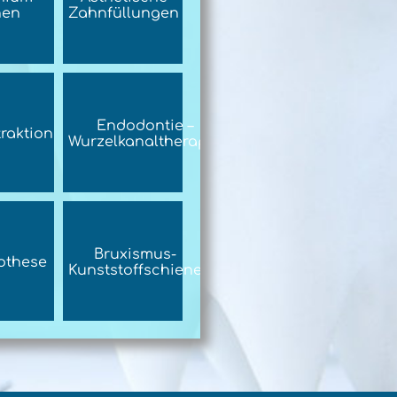
nen
Zahnfüllungen
Endodontie –
raktion
Wurzelkanaltherapie
Bruxismus-
othese
Kunststoffschiene