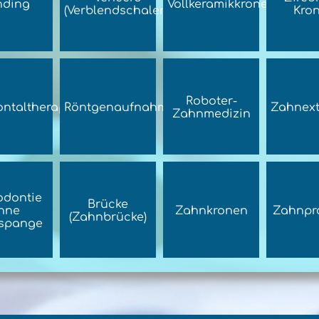
nding
Vollkeramikkronen
(Verblendschalen)
Kro
Roboter-
ntaltherapie
Röntgenaufnahmen
Zahnext
Zahnmedizin
odontie
Brücke
hne
Zahnkronen
Zahnpr
(Zahnbrücke)
spange