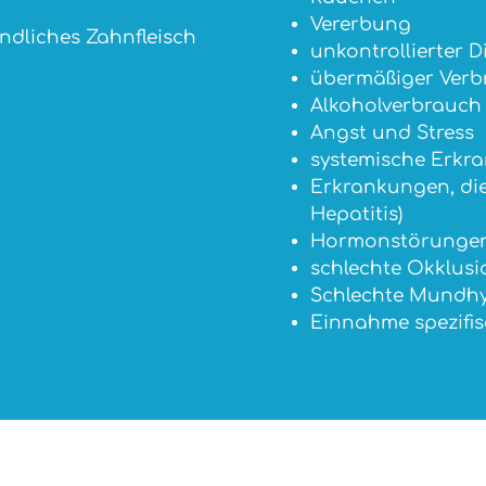
Vererbung
ndliches Zahnfleisch
unkontrollierter D
übermäßiger Verb
Alkoholverbrauch
Angst und Stress
systemische Erkr
Erkrankungen, die
Hepatitis)
Hormonstörunge
schlechte Okklusi
Schlechte Mundh
Einnahme spezifi