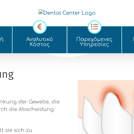
κή
Αναλυτικό
Παρεχόμενες
Kόστος
Yπηρεσίες
ung
ankung der Gewebe, die
rch die Abscheidung
t sie sich zu