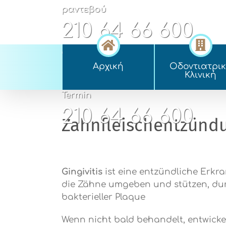
Skip
ραντεβού
to
210 64 66 600
content
appointment
Αρχική
Οδοντιατρι
210 64 66 600
Kλινική
Termin
210 64 66 600
Zahnfleischentzünd
Gingivitis
ist eine entzündliche Erkr
die Zähne umgeben und stützen, du
bakterieller Plaque
Wenn nicht bald behandelt, entwickel