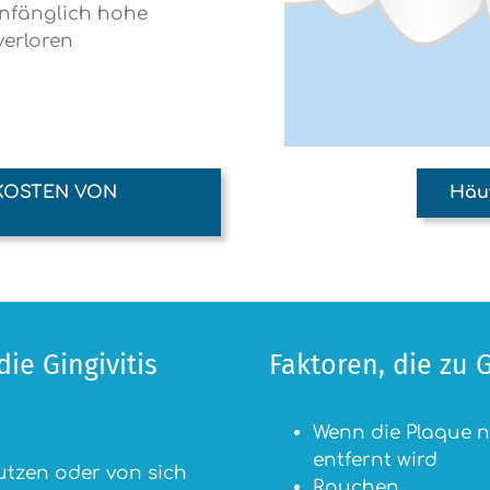
anfänglich hohe
verloren
 KOSTEN VON
Häuf
ie Gingivitis
Faktoren, die zu 
Wenn die Plaque n
entfernt wird
tzen oder von sich
Rauchen