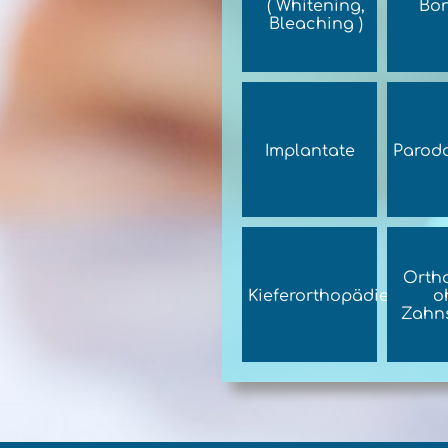
( Whitening,
Bo
Bleaching )
Implantate
Parodo
Orth
Kieferorthopädie
o
Zahn