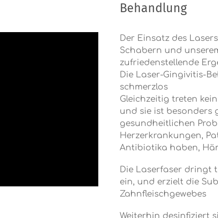
Behandlung
Der Einsatz des Lasers
Schabern und unserem
zufriedenstellende Erg
Die Laser-Gingivitis-B
schmerzlos
Gleichzeitig treten ke
und sie ist besonders 
gesundheitlichen Prob
Herzerkrankungen, Pat
Antibiotika haben, Häm
Die Laserfaser dringt 
ein, und erzielt die Su
Zahnfleischgewebes
Weiterhin desinfiziert 