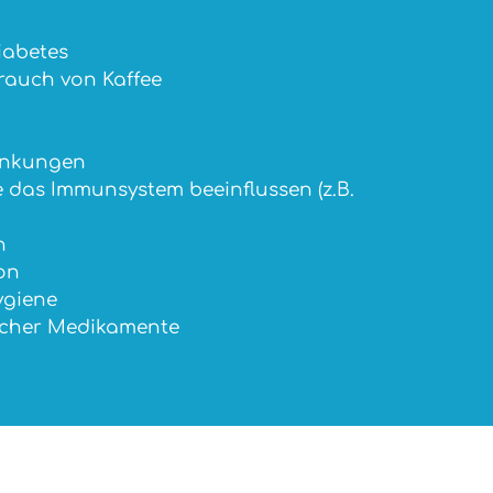
iabetes
rauch von Kaffee
ankungen
 das Immunsystem beeinflussen (z.B.
n
on
ygiene
scher Medikamente