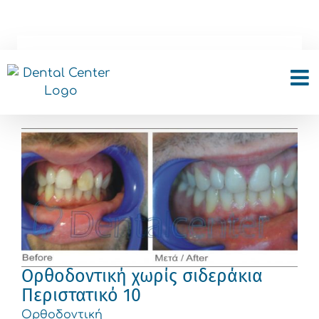
Skip
to
content
Ορθοδοντική
Ορθοδοντική χωρίς σιδεράκια
Περιστατικό 10
Ορθοδοντική