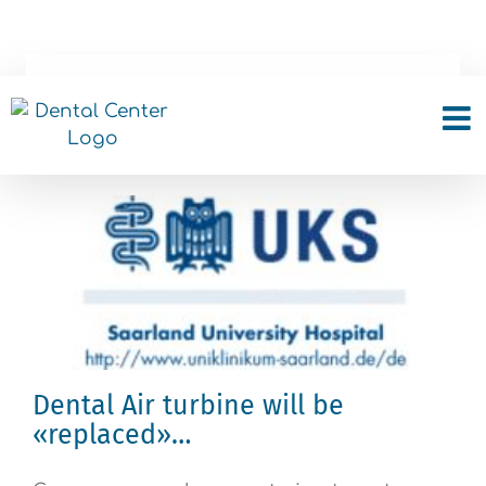
Skip
to
content
Οδοντιατρικές Εξελίξεις
Dental Air turbine will be
«replaced»…