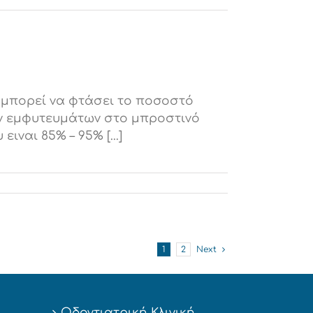
 μπορεί να φτάσει το ποσοστό
των εμφυτευμάτων στο μπροστινό
ναι 85% – 95% [...]
1
2
Next
Οδοντιατρική Κλινική