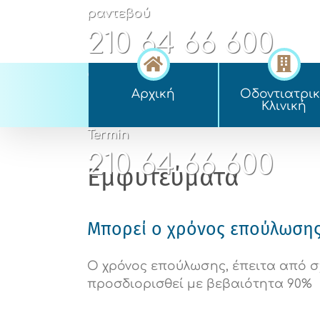
Skip
ραντεβού
to
210 64 66 600
content
appointment
Αρχική
Οδοντιατρι
210 64 66 600
Kλινική
Termin
210 64 66 600
Εμφυτεύματα
Μπορεί ο χρόνος επούλωσης 
Ο χρόνος επούλωσης, έπειτα από σχ
προσδιορισθεί με βεβαιότητα 90%