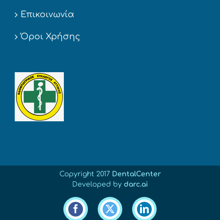
Επικοινωνία
Όροι Χρήσης
Copyright 2017
DentalCenter
Developed by
darc.ai
Facebook
X
LinkedIn