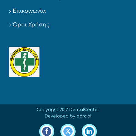
Επικοινωνία
Όροι Χρήσης
Copyright 2017
DentalCenter
Developed by
darc.ai
Facebook
X
LinkedIn