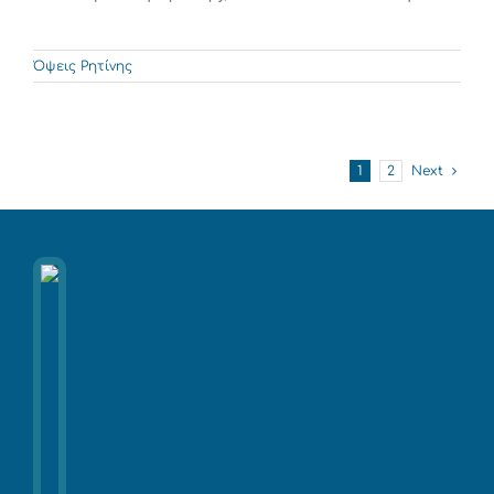
Όψεις Ρητίνης
1
2
Next