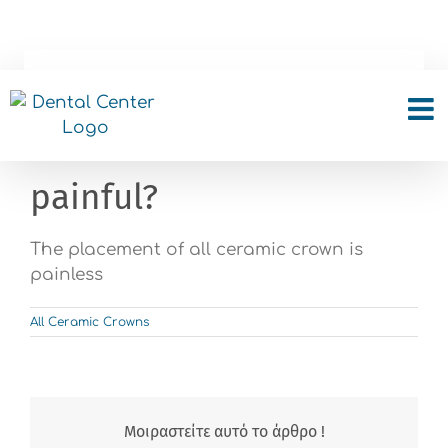
Skip
to
content
The placement of all
ceramic crowns is
painful?
The placement of all ceramic crown is
painless
All Ceramic Crowns
Μοιραστείτε αυτό το άρθρο !