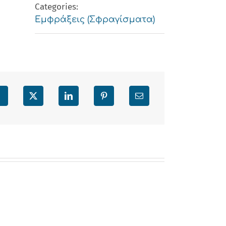
Categories:
Εμφράξεις (Σφραγίσματα)
Facebook
X
LinkedIn
Pinterest
Email