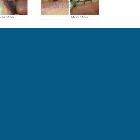
Σφραγίσματα
εριστατικό 1