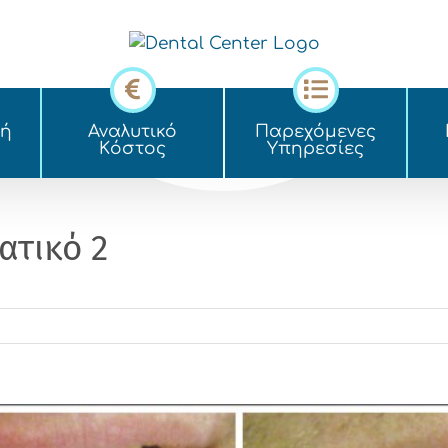
κή
Αναλυτικό
Παρεχόμενες
Kόστος
Yπηρεσίες
ατικό 2