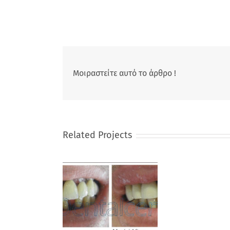
Μοιραστείτε αυτό το άρθρο !
Related Projects
Γέφυρες
λλοκεραμικές
ριστατικό 2