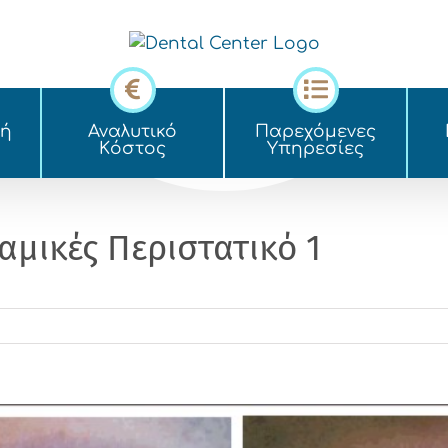
κή
Αναλυτικό
Παρεχόμενες
Kόστος
Yπηρεσίες
μικές Περιστατικό 1