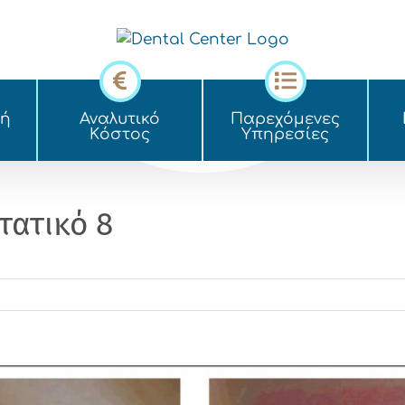
κή
Αναλυτικό
Παρεχόμενες
Kόστος
Yπηρεσίες
τατικό 8