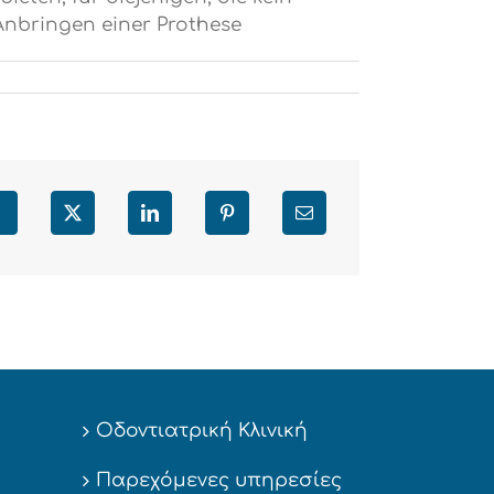
 Anbringen einer Prothese
Facebook
X
LinkedIn
Pinterest
Email
Οδοντιατρική Κλινική
Παρεχόμενες υπηρεσίες