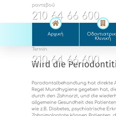
Skip
ραντεβού
to
210 64 66 600
content
appointment
Αρχική
Οδοντιατρι
210 64 66 600
Kλινική
Termin
210 64 66 600
Wird die Periodontit
Parodontalbehandlung hat direkte Au
Regel Mundhygiene gegeben hat, di
durch den Zahnarzt, und die wiederho
allgemeine Gesundheit des Patienten
wie z.B. Diabetes, psychiatrische Er
Zahnimplantate können Patienten, die