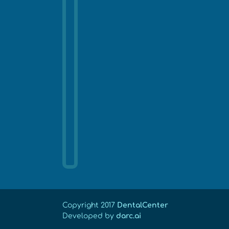
Copyright 2017
DentalCenter
Developed by
darc.ai