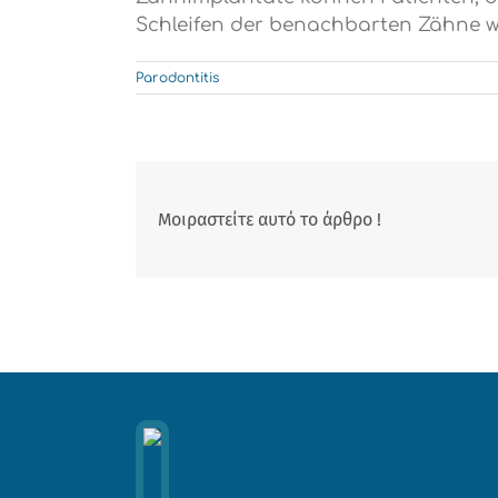
Schleifen der benachbarten Zähne wol
Parodontitis
Μοιραστείτε αυτό το άρθρο !