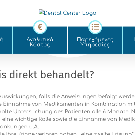
κή
Αναλυτικό
Παρεχόμενες
Kόστος
Yπηρεσίες
is direkt behandelt?
swirkungen, falls die Anweisungen befolgt werden
e Einnahme von Medikamenten in Kombination mit 
lte Untersuchung des Patienten alle 6 Monate. Nat
 eine wichtige Rolle sowie die Einnahme von Medi
krankungen u.A.
 ihre Zähne verloren haben, „eine zweite Lösung“ bi