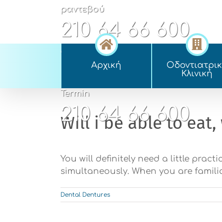
Skip
ραντεβού
to
210 64 66 600
content
appointment
Αρχική
Οδοντιατρι
210 64 66 600
Kλινική
Termin
210 64 66 600
Will i be able to eat
You will definitely need a little pract
simultaneously. When you are familia
Dental Dentures