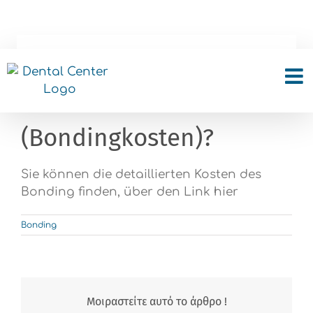
Skip
to
content
Wie viel kosten die Harz
Facetten
(Bondingkosten)?
Sie können die detaillierten Kosten des
Bonding finden, über den Link hier
Bonding
Μοιραστείτε αυτό το άρθρο !