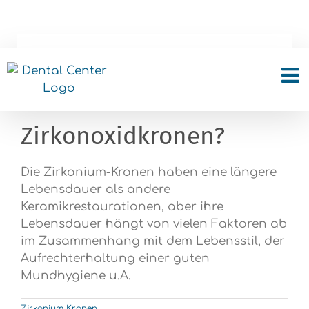
Skip
to
content
Wie viel ist die
Lebensdauer von
Zirkonoxidkronen?
Die Zirkonium-Kronen haben eine längere
Lebensdauer als andere
Keramikrestaurationen, aber ihre
Lebensdauer hängt von vielen Faktoren ab
im Zusammenhang mit dem Lebensstil, der
Aufrechterhaltung einer guten
Mundhygiene u.A.
Zirkonium Kronen