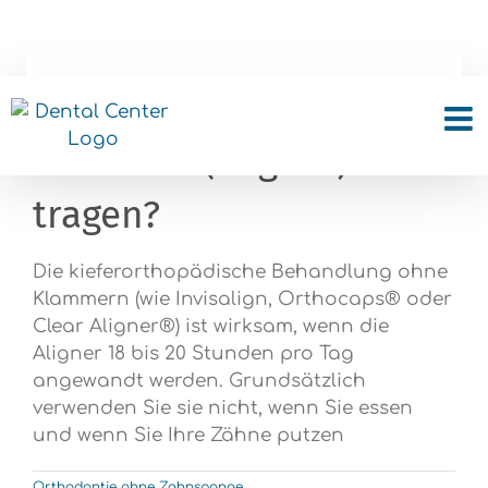
Skip
to
content
Wie oft muss ich die
Schienen (Aligner)
tragen?
Die kieferorthopädische Behandlung ohne
Klammern (wie Invisalign, Orthocaps® oder
Clear Aligner®) ist wirksam, wenn die
Aligner 18 bis 20 Stunden pro Tag
angewandt werden. Grundsätzlich
verwenden Sie sie nicht, wenn Sie essen
und wenn Sie Ihre Zähne putzen
Orthodontie ohne Zahnspange