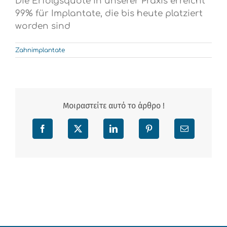
Die Erfolgsquote in unserer Praxis erreicht
99% für Implantate, die bis heute platziert
worden sind
Zahnimplantate
Μοιραστείτε αυτό το άρθρο !
Facebook
X
LinkedIn
Pinterest
Email