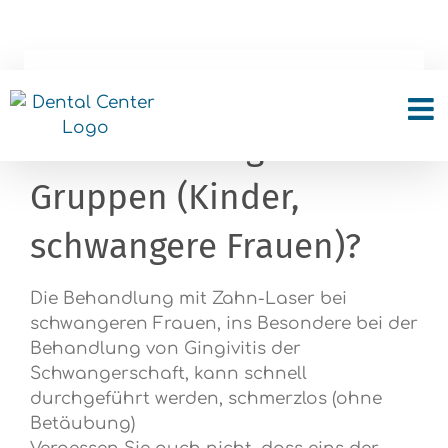
Skip
to
content
Welcher ist der Einsatz
von Laser für gefährdete
Gruppen (Kinder,
schwangere Frauen)?
Die Behandlung mit Zahn-Laser bei
schwangeren Frauen, ins Besondere bei der
Behandlung von Gingivitis der
Schwangerschaft, kann schnell
durchgeführt werden, schmerzlos (ohne
Betäubung)