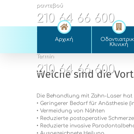
Skip
ραντεβού
to
210 64 66 600
content
appointment
Αρχική
Οδοντιατρι
210 64 66 600
Kλινική
Termin
210 64 66 600
Welche sind die Vor
Die Behandlung mit Zahn-Laser hat in 
• Geringerer Bedarf für Anästhesie (i
• Vermeidung von Nähten
• Reduzierte postoperative Schmerz
• Reduzierte invasive Parodontalbe
• Ausgezeichnete Heilung