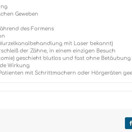
ung
ischen Geweben
während des Formens
on
ls Wurzelkanalbehandlung mit Laser bekannt)
rschleiß der Zähne, in einem einzigen Besuch
tomie) geschieht blutlos und fast ohne Betäubung
ide Wirkung
 Patienten mit Schrittmachern oder Hörgeräten ge