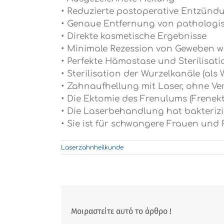
• Reduzierte postoperative Entzünd
• Genaue Entfernung von patholog
• Direkte kosmetische Ergebnisse
• Minimale Rezession von Geweben 
• Perfekte Hämostase und Sterilisati
• Sterilisation der Wurzelkanäle (a
• Zahnaufhellung mit Laser, ohne Ve
• Die Ektomie des Frenulums (Frenek
• Die Laserbehandlung hat bakteriz
• Sie ist für schwangere Frauen und
Laserzahnheilkunde
Μοιραστείτε αυτό το άρθρο !