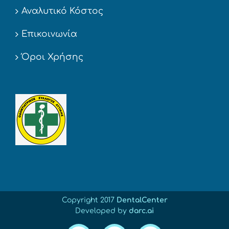
Αναλυτικό Κόστος
Επικοινωνία
Όροι Χρήσης
Copyright 2017
DentalCenter
Developed by
darc.ai