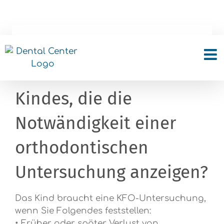
Skip
to
content
Welche sind die
Gewohnheiten des
Kindes, die die
Notwändigkeit einer
orthodontischen
Untersuchung anzeigen?
Das Kind braucht eine KFO-Untersuchung,
wenn Sie Folgendes feststellen:
• Früher oder später Verlust von