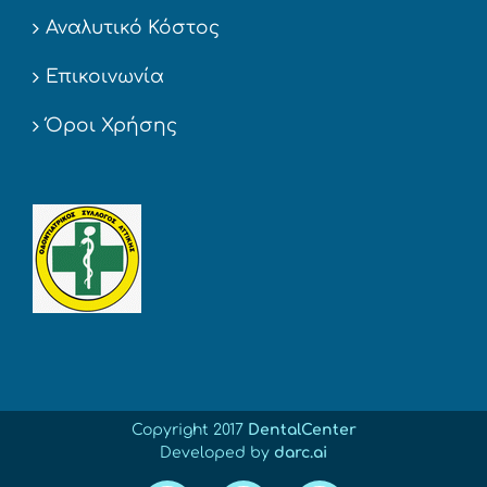
Αναλυτικό Κόστος
Επικοινωνία
Όροι Χρήσης
Copyright 2017
DentalCenter
Developed by
darc.ai