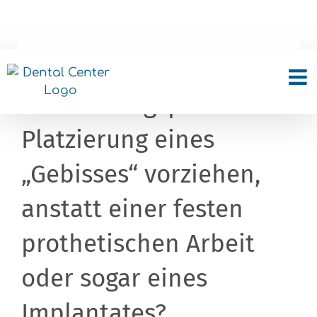
Skip
to
content
Warum soll ich als
Behandlungsplan die
Platzierung eines
„Gebisses“ vorziehen,
anstatt einer festen
prothetischen Arbeit
oder sogar eines
Implantates?