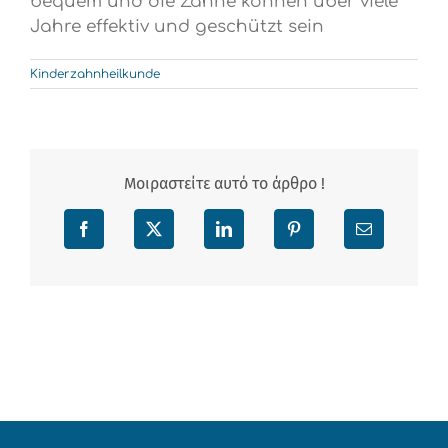
bequem und die Zähne können über viele
Jahre effektiv und geschützt sein
Kinderzahnheilkunde
Μοιραστείτε αυτό το άρθρο !
Facebook
X
LinkedIn
Pinterest
Email