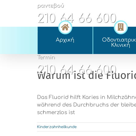
Skip
ραντεβού
to
210 64 66 600
content
appointment
Αρχική
Οδοντιατρι
210 64 66 600
Kλινική
Termin
210 64 66 600
Warum ist die Fluor
Das Fluorid hilft Karies in Milchzähn
während des Durchbruchs der bleibe
schmerzlos ist
Kinderzahnheilkunde