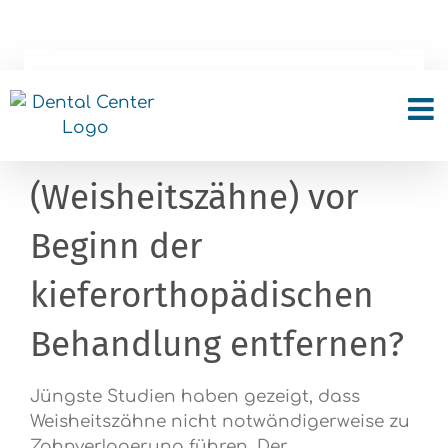
Skip
to
content
Sollte ich die dritten
Molaren
(Weisheitszähne) vor
Beginn der
kieferorthopädischen
Behandlung entfernen?
Jüngste Studien haben gezeigt, dass
Weisheitszähne nicht notwändigerweise zu
Zahnverlagerung führen. Der