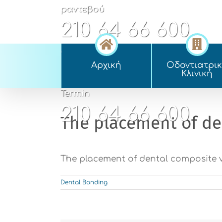
Skip
ραντεβού
to
210 64 66 600
content
appointment
Αρχική
Οδοντιατρι
210 64 66 600
Kλινική
Termin
210 64 66 600
The placement of de
The placement of dental composite v
Dental Bonding