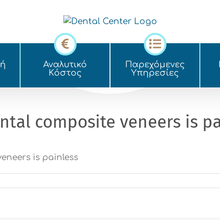
κή
Αναλυτικό
Παρεχόμενες
Kόστος
Yπηρεσίες
ntal composite veneers is pa
eneers is painless