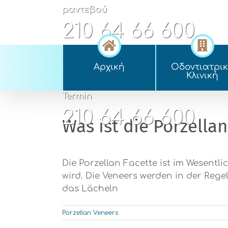
Skip
ραντεβού
to
210 64 66 600
content
appointment
Αρχική
Οδοντιατρι
210 64 66 600
Kλινική
Termin
210 64 66 600
Was ist die Porzellan
Die Porzellan Facette ist im Wesentli
wird. Die Veneers werden in der Reg
das Lächeln
Porzellan Veneers