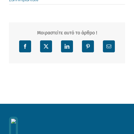
Zahnimplantate
Μοιραστείτε αυτό το άρθρο !
Facebook
X
LinkedIn
Pinterest
Email