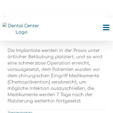
Skip
to
content
Was ist der Prozess und
wie schmerzhaft ist es?
Die Implantate werden in der Praxis unter
örtlicher Betäubung platziert, und so wird
eine schmerzlose Operation erreicht,
vorausgesetzt, dem Patienten wurden vor
dem chirurgischen Eingriff Medikamente
(Chemoprävention) verabreicht, um
mögliche Infektion auszuschließen, die
Medikamente werden 7 Tage nach der
Platzierung weiterhin fortgesetzt