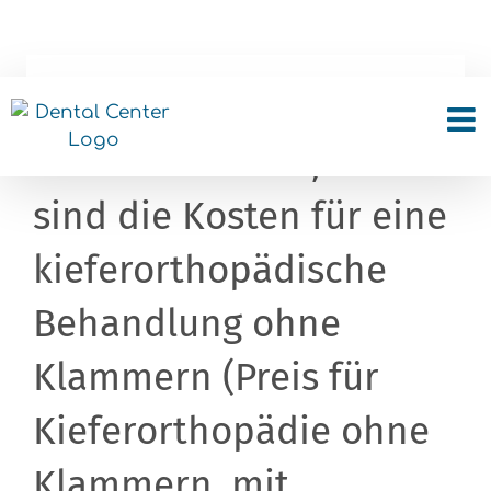
Skip
to
content
Ich will gerade Zähne
ohne Klammern, was
sind die Kosten für eine
kieferorthopädische
Behandlung ohne
Klammern (Preis für
Kieferorthopädie ohne
Klammern, mit