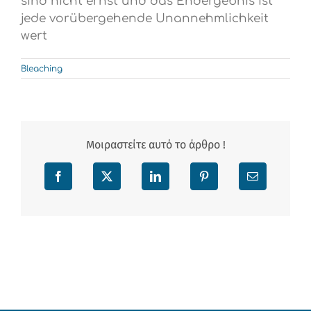
sind nicht ernst und das Endergebnis ist
jede vorübergehende Unannehmlichkeit
wert
Bleaching
Μοιραστείτε αυτό το άρθρο !
Facebook
X
LinkedIn
Pinterest
Email