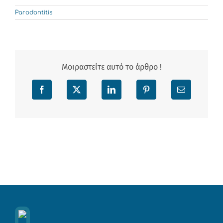
Parodontitis
Μοιραστείτε αυτό το άρθρο !
Facebook
X
LinkedIn
Pinterest
Email