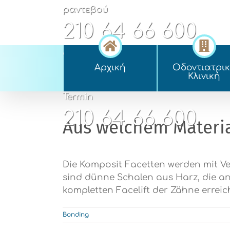
Skip
ραντεβού
to
210 64 66 600
content
appointment
Αρχική
Οδοντιατρι
210 64 66 600
Kλινική
Termin
210 64 66 600
Aus welchem Materia
Die Komposit Facetten werden mit Ve
sind dünne Schalen aus Harz, die an 
kompletten Facelift der Zähne erreic
Bonding