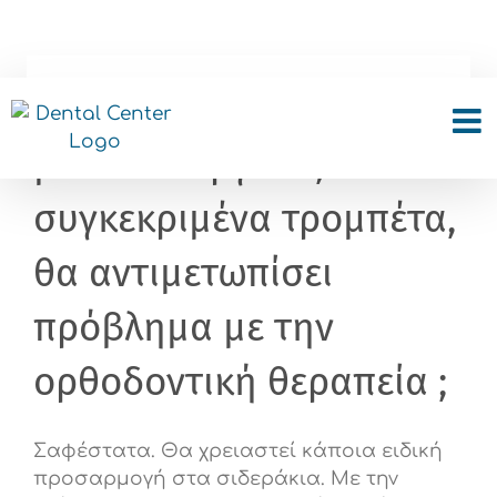
Skip
to
content
Το παιδί μου παίζει
μουσικό όργανο,
συγκεκριμένα τρομπέτα,
θα αντιμετωπίσει
πρόβλημα με την
ορθοδοντική θεραπεία ;
Σαφέστατα. Θα χρειαστεί κάποια ειδική
προσαρμογή στα σιδεράκια. Με την