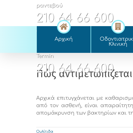
Skip
ραντεβού
to
210 64 66 600
content
appointment
Αρχική
Οδοντιατρι
210 64 66 600
Kλινική
Termin
210 64 66 600
Πώς αντιμετωπίζεται 
Αρχικά επιτυγχάνεται με καθαρισμ
από τον ασθενή, είναι απαραίτητη
απομάκρυνση των βακτηρίων και της
Ουλίτιδα