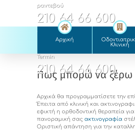
Skip
ραντεβού
to
210 64 66 600
content
appointment
Αρχική
Οδοντιατρι
210 64 66 600
Kλινική
Termin
210 64 66 600
Πως μπορώ να ξέρω α
Αρχικά θα προγραμματίσετε την ε
Έπειτα από κλινική και ακτινογραφ
εφικτή η ορθοδοντική θεραπεία γι
πανοραμική σας
ακτινογραφία
στέλ
Οριστική απάντηση για την καταλλη