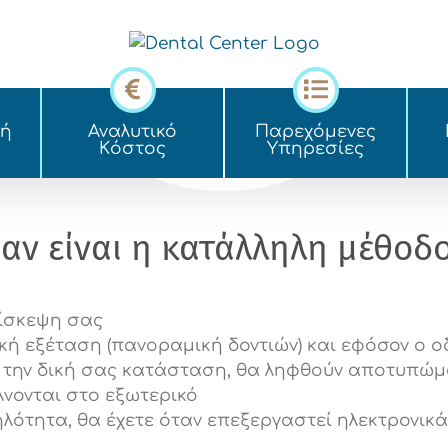
κή
Αναλυτικό
Παρεχόμενες
Kόστος
Yπηρεσίες
ν είναι η κατάλληλη μέθοδος
πίσκεψη σας
ική εξέταση (πανοραμική δοντιών) και εφόσον ο ο
α την δική σας κατάσταση, θα ληφθούν αποτυπώμα
νονται στο εξωτερικό
λότητα, θα έχετε όταν επεξεργαστεί ηλεκτρονικ