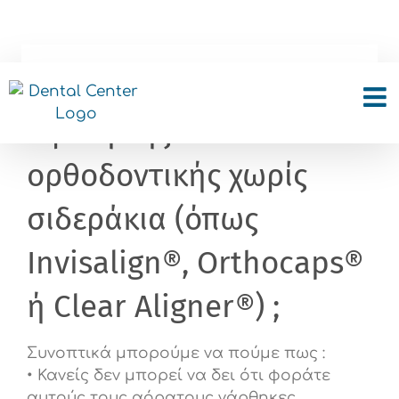
Skip
to
content
Ποια είναι τα κύρια
οφέλη της
ορθοδοντικής χωρίς
σιδεράκια (όπως
Invisalign®, Orthocaps®
ή Clear Aligner®) ;
Συνοπτικά μπορούμε να πούμε πως :
• Κανείς δεν μπορεί να δει ότι φοράτε
αυτούς τους αόρατους νάρθηκες