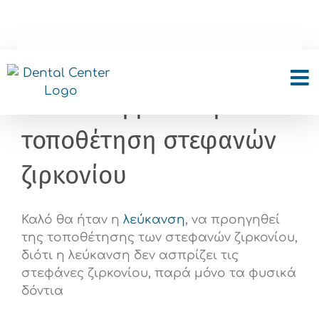
Skip
to
content
Μπορώ να κάνω
λεύκανση μετά την
τοποθέτηση στεφανών
ζιρκονίου
Καλό θα ήταν η
λεύκανση
, να προηγηθεί
της τοποθέτησης των στεφανών ζιρκονίου,
διότι η λεύκανση δεν ασπρίζει τις
στεφάνες ζιρκονίου, παρά μόνο τα φυσικά
δόντια