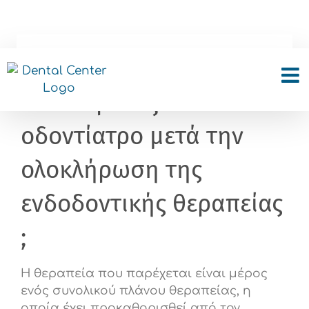
Skip
to
content
Θα χρειαστεί να
επισκεφθώ ξανά τον
οδοντίατρο μετά την
ολοκλήρωση της
ενδοδοντικής θεραπείας
;
Η θεραπεία που παρέχεται είναι μέρος
ενός συνολικού πλάνου θεραπείας, η
οποία έχει προκαθορισθεί από τον