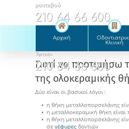
Skip
ραντεβού
to
210 64 66 600
content
appointment
Αρχική
Οδοντιατρι
210 64 66 600
Kλινική
Termin
Γιατί να προτιμήσω
210 64 66 600
της ολοκεραμικής θή
Δύο είναι οι βασικοί λόγοι :
η θήκη μεταλλοπορσελάνης είν
η μεταλλοκεραμική θήκη είναι 
η θήκη μεταλλοπορσελάνης είν
σε
γέφυρες
δοντιών