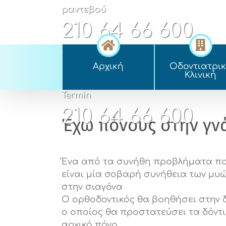
Skip
ραντεβού
to
210 64 66 600
content
appointment
Αρχική
Οδοντιατρι
210 64 66 600
Kλινική
Termin
210 64 66 600
Έχω πόνους στην γνά
Ένα από τα συνήθη προβλήματα που
είναι μία σοβαρή συνήθεια των μυ
στην σιαγόνα
Ο ορθοδοντικός θα βοηθήσει στην 
ο οποίος θα προστατεύσει τα δόντι
αρχικό πόνο