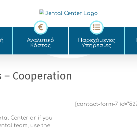
κή
Αναλυτικό
Παρεχόμενες
Kόστος
Yπηρεσίες
s – Cooperation
[contact-form-7 id=”527″
ntal Center or if you
ental team, use the