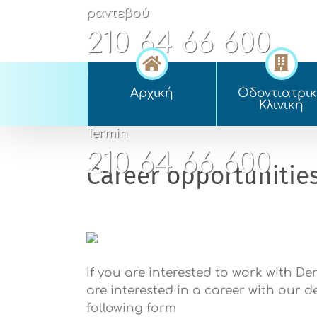
Skip
ραντεβού
to
210 64 66 600
content
appointment
Αρχική
Οδοντιατρι
210 64 66 600
Kλινική
Termin
210 64 66 600
Career opportunitie
If you are interested to work with De
are interested in a career with our d
following form