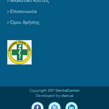
Αναλυτικό Κόστος
Επικοινωνία
Όροι Χρήσης
Copyright 2017
DentalCenter
Developed by
darc.ai
Facebook
X
LinkedIn