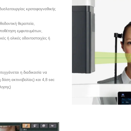
ς δυσλειτουργίας κροταφογναθικής
θοδοντική θεραπεία,
οποθέτηση εμφυτευμάτων,
κές ή ολικές οδοντοστοιχίες ή
τυχγάνεται η διαδικασία να
η δόση ακτινοβολίας) και 4,8 sec
όλησης)