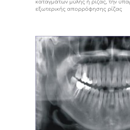
καταγμάτων μύλης ή ρίζας, την ύπ
εξωτερικής απορρόφησης ρίζας