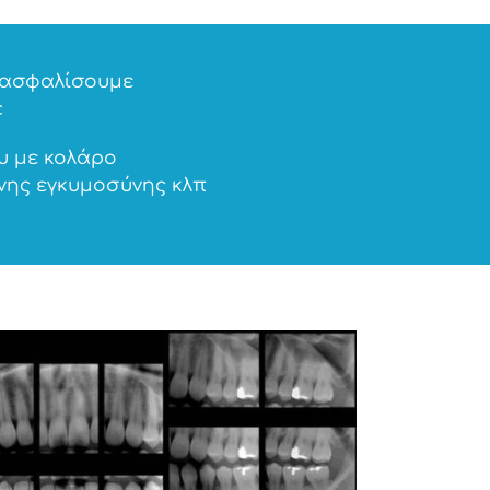
εξασφαλίσουμε
c
υ με κολάρο
νης εγκυμοσύνης κλπ