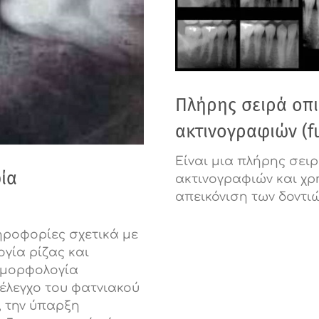
Πλήρης σειρά οπ
ακτινογραφιών (f
Είναι μια πλήρης σει
ία
ακτινογραφιών και χρ
απεικόνιση των δοντι
ηροφορίες σχετικά με
γία ρίζας και
 μορφολογία
έλεγχο του φατνιακού
, την ύπαρξη