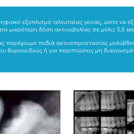
ηφιακό εξοπλισμό τελευταίας γενιάς, ώστε να 
την μικρότερη δόση ακτινοβολίας σε μόλις 5,5 se
ας παρέχουμε ποδιά ακτινοπροστασίας μολύβδο
του θυρεοειδούς ή για περιπτώσεις μη διαγνωσμέ