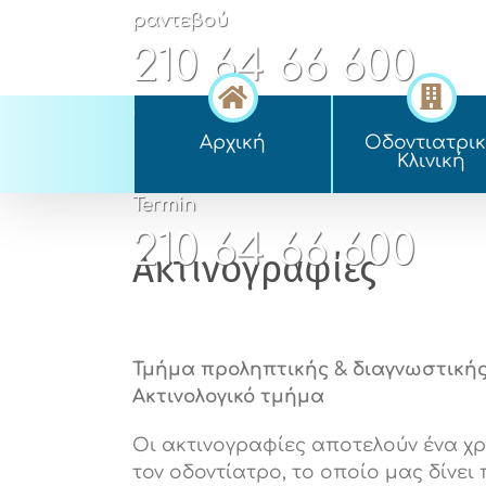
Skip
ραντεβού
to
210 64 66 600
content
appointment
Αρχική
Οδοντιατρι
210 64 66 600
Kλινική
Termin
210 64 66 600
Ακτινογραφίες
Τμήμα προληπτικής & διαγνωστικής
Ακτινολογικό τμήμα
Οι ακτινογραφίες αποτελούν ένα χρ
τον οδοντίατρο, το οποίο μας δίνει