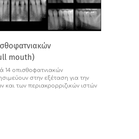
ισθοφατνιακών
ull mouth)
ρά 14 οπισθοφατνιακών
ησιμεύουν στην εξέταση για την
ών και των περιακρορριζικών ιστών