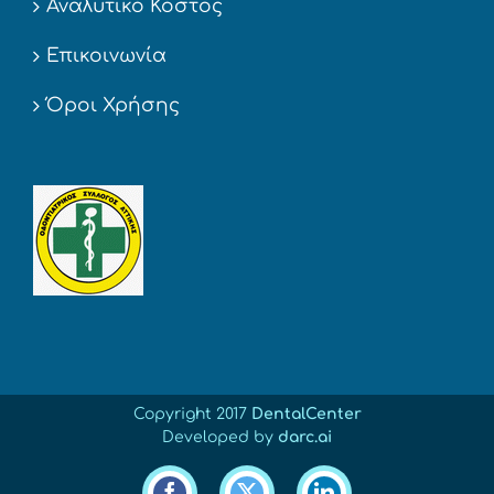
Αναλυτικό Κόστος
Επικοινωνία
Όροι Χρήσης
Copyright 2017
DentalCenter
Developed by
darc.ai
Facebook
X
LinkedIn